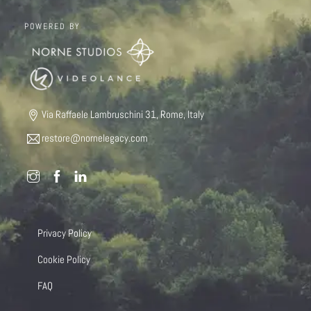
POWERED BY
Via Raffaele Lambruschini 31, Rome, Italy
restore@nornelegacy.com
Privacy Policy
Cookie Policy
FAQ